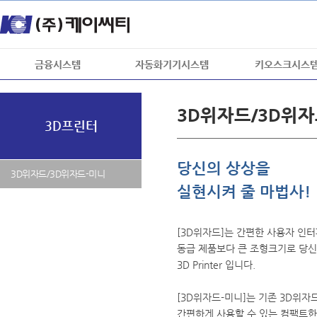
금융시스템
자동화기기시스템
키오스크시스
3D위자드/3D위자
3D프린터
당신의 상상을
3D위자드/3D위자드-미니
실현시켜 줄 마법사!
[3D위자드]는 간편한 사용자 인터페
동급 제품보다 큰 조형크기로 당신
3D Printer 입니다.
[3D위자드-미니]는 기존 3D위
간편하게 사용할 수 있는 컴팩트한 3D